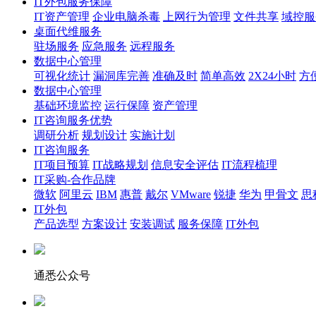
IT外包服务保障
IT资产管理
企业电脑杀毒
上网行为管理
文件共享
域控服
桌面代维服务
驻场服务
应急服务
远程服务
数据中心管理
可视化统计
漏洞库完善
准确及时
简单高效
2X24小时
方
数据中心管理
基础环境监控
运行保障
资产管理
IT咨询服务优势
调研分析
规划设计
实施计划
IT咨询服务
IT项目预算
IT战略规划
信息安全评估
IT流程梳理
IT采购-合作品牌
微软
阿里云
IBM
惠普
戴尔
VMware
锐捷
华为
甲骨文
思
IT外包
产品选型
方案设计
安装调试
服务保障
IT外包
通悉公众号