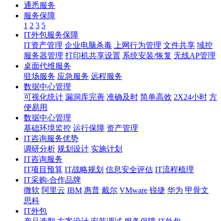
通悉服务
服务保障
1
2
3
5
IT外包服务保障
IT资产管理
企业电脑杀毒
上网行为管理
文件共享
域控
服务器管理
打印机共享设置
系统安装/恢复
无线AP管理
桌面代维服务
驻场服务
应急服务
远程服务
数据中心管理
可视化统计
漏洞库完善
准确及时
简单高效
2X24小时
方
便易用
数据中心管理
基础环境监控
运行保障
资产管理
IT咨询服务优势
调研分析
规划设计
实施计划
IT咨询服务
IT项目预算
IT战略规划
信息安全评估
IT流程梳理
IT采购-合作品牌
微软
阿里云
IBM
惠普
戴尔
VMware
锐捷
华为
甲骨文
思科
IT外包