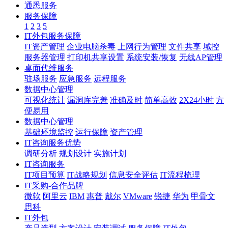
通悉服务
服务保障
1
2
3
5
IT外包服务保障
IT资产管理
企业电脑杀毒
上网行为管理
文件共享
域控
服务器管理
打印机共享设置
系统安装/恢复
无线AP管理
桌面代维服务
驻场服务
应急服务
远程服务
数据中心管理
可视化统计
漏洞库完善
准确及时
简单高效
2X24小时
方
便易用
数据中心管理
基础环境监控
运行保障
资产管理
IT咨询服务优势
调研分析
规划设计
实施计划
IT咨询服务
IT项目预算
IT战略规划
信息安全评估
IT流程梳理
IT采购-合作品牌
微软
阿里云
IBM
惠普
戴尔
VMware
锐捷
华为
甲骨文
思科
IT外包