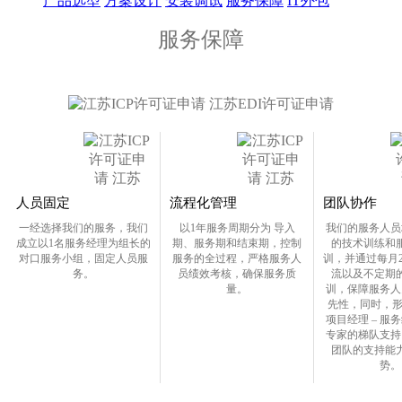
产品选型
方案设计
安装调试
服务保障
IT外包
服务保障
人员固定
流程化管理
团队协作
一经选择我们的服务，我们
以1年服务周期分为 导入
我们的服务人员
成立以1名服务经理为组长的
期、服务期和结束期，控制
的技术训练和
对口服务小组，固定人员服
服务的全过程，严格服务人
训，并通过每月
务。
员绩效考核，确保服务质
流以及不定期
量。
训，保障服务人
先性，同时，形
项目经理 – 服务
专家的梯队支持
团队的支持能
势。