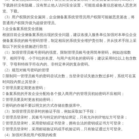
下载路径没有隐藏，没有禁止他人访问安全设置，可能造成备案信息被他人恶意浏
览、下载。
（3）用户权限的安全漏洞，企业侧备案系统管理员用户权限可能被恶意篡改，将
普通用户权限升级为超级管理员。
3.企业备案系统安全措施
根据目前企业侧备案系统出现的安全问题，建议各接入服务单位加强对本单位企业
侧备案系统的账号密码管理，制定相应的系统安全维护责任制，并从技术手段上采
取以下的安全措施进行防范：
（1）加强管理员账号密码的强度。限制管理员账号使用简单密码，例如连续数
字、相同字母、小于8位的长度、与用户名同名的密码等；建议采用8位以上包含数
字、字母和特殊字符在内的、非特定单词的复杂密码。
（2）规范对账号密码的管理
 限制同一管理员账号的密码尝试次数，当登录尝试失败次数过多时，系统可在某
时间段内禁止其登录；
 管理员要定期更改密码；
 备案系统的开发企业分配给各个接入商用户的管理员初始密码不应相同；
 管理员要及时更改初始密码；
 密码的存储不要以明文的方式存储在数据库中。
（3）加强管理员登录时的验证手段，例如采取如下手段：
 管理员登录时，其账号与特定的IP地址绑定，只有允许的IP地址方可登录；
 管理员登录时，采用密钥或证书登录，拥有合法的密钥或证书方可登录；
 管理员登录时，采用邮箱验证码或手机验证码，只有验证通过方可登录。
（4）加强对系统用户权限的检查