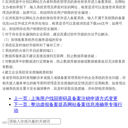
 在浏览器中分别以网站主办者和系统管理员的身份登录并进入备案系统，在网站
主办者的界面下，输入系统管理员界面对应的网址，检查是否可以直接登录系统管
理员的界面；如果可以，则说明存在用户权限的安全漏洞；
 在浏览器中以网站主办者的身份登录并进入备案系统，输入不属于其权限的备案
信息xml文件或文件夹所在地址，检查是否可以直接浏览或下载xml文件；如果可
以，则说明存在用户权限的安全漏洞；
 对于存在安全漏洞的企业系统，建议其通过软件升级的办法予以解决。
（5）加强备案系统所在服务器端的安全
 系统应及时做好升级和补丁修补工作；
 系统的防火墙只开启必要的端口；
 数据库服务器不建议直接连接到互联网，防止数据库被攻破；
 对数据库中的数据进行定期备份，防止数据库被攻破或数据被篡改后无法恢复原
有数据。
4.建立企业系统安全措施检查机制
各省管局应及时发现解决本省接入省级备案管理系统中的企业系统的安全问题，对
相关接入服务单位的账号密码管理及安全措施的设定情况进行定期检查。如发现企
业侧系统发生重大安全漏洞事件，应及时采取应急措施，并向部电管局报告。
上一页
: 上海用户找回密码及备案注销申请方式变更
下一页
: 整治虚假备案提高网站备案信息准确率专项行
动