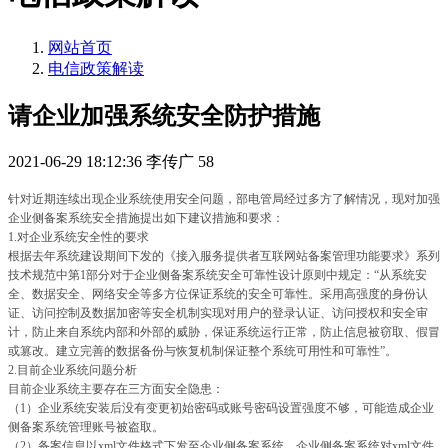
网站首页
电信政策解读
请企业加强系统安全防护措施
2021-06-29 18:12:36
李传广
58
针对近期连续出现企业系统使用安全问题，部电管局经过多方了解情况，现对加强
企业侧备案系统安全措施提出如下建议措施和要求：
1.对企业系统安全性的要求
根据去年系统建设期间下发的《接入服务提供者互联网站备案管理功能要求》系列
技术规范中第1部分对于企业侧备案系统安全可靠性设计原则中规定：“从系统安
全、数据安全、网络安全等多方位保证系统的安全可靠性。采用高强度的身份认
证、访问控制及数据加密等安全机制实现对用户的登录认证、访问授权和安全审
计，防止来自系统内部和外部的威胁，保证系统运行正常，防止信息被窃取、假冒
或篡改。建立完善的数据备份与恢复机制保证整个系统可用性和可靠性”。
2.目前企业系统问题分析
目前企业系统主要存在三方面安全隐患：
（1）企业系统安装后没有变更初始密码或账号密码设置强度不够，可能造成企业
侧备案系统管理账号被盗取。
（2）备案信息以xml文件格式下发至企业侧备案系统，企业侧备案系统对xml文件