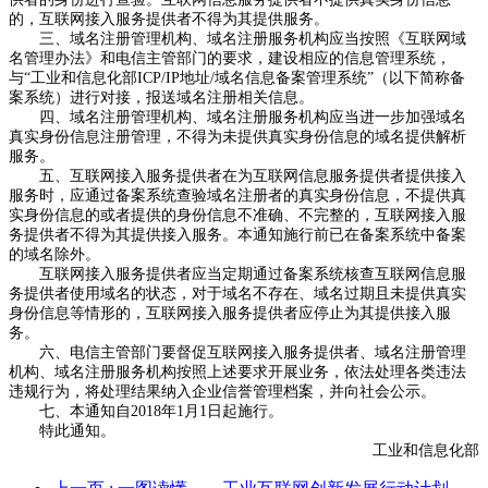
的，互联网接入服务提供者不得为其提供服务。
三、域名注册管理机构、域名注册服务机构应当按照《互联网域
名管理办法》和电信主管部门的要求，建设相应的信息管理系统，
与“工业和信息化部ICP/IP地址/域名信息备案管理系统”（以下简称备
案系统）进行对接，报送域名注册相关信息。
四、域名注册管理机构、域名注册服务机构应当进一步加强域名
真实身份信息注册管理，不得为未提供真实身份信息的域名提供解析
服务。
五、互联网接入服务提供者在为互联网信息服务提供者提供接入
服务时，应通过备案系统查验域名注册者的真实身份信息，不提供真
实身份信息的或者提供的身份信息不准确、不完整的，互联网接入服
务提供者不得为其提供接入服务。本通知施行前已在备案系统中备案
的域名除外。
互联网接入服务提供者应当定期通过备案系统核查互联网信息服
务提供者使用域名的状态，对于域名不存在、域名过期且未提供真实
身份信息等情形的，互联网接入服务提供者应停止为其提供接入服
务。
六、电信主管部门要督促互联网接入服务提供者、域名注册管理
机构、域名注册服务机构按照上述要求开展业务，依法处理各类违法
违规行为，将处理结果纳入企业信誉管理档案，并向社会公示。
七、本通知自
2018
年
1
月
1
日起施行。
特此通知。
工业和信息化部